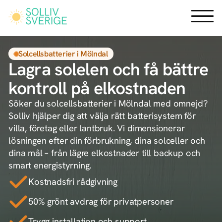
Hoppa
till
huvudinnehåll
Solcellsbatterier i Mölndal
Lagra solelen och få bättre
kontroll på elkostnaden
Söker du solcellsbatterier i Mölndal med omnejd?
Solliv hjälper dig att välja rätt batterisystem för
villa, företag eller lantbruk. Vi dimensionerar
lösningen efter din förbrukning, dina solceller och
dina mål – från lägre elkostnader till backup och
smart energistyrning.
Kostnadsfri rådgivning
50% grönt avdrag för privatpersoner
Trygg installation och support