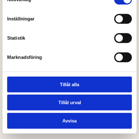
Nöjda kunder är vårt största kvitto. Vi är stolta över
våra höga betyg på både Trustpilot och Google.
Inställningar
"Allt gick snabbare än vi hade väntat oss.
Statistik
Proffsiga killar som gjorde ett bra jobb.
Marknadsföring
Och snyggt blev det dessutom.
Mycket bra bemötande av Simon
Myrving."
Tillåt alla
Ulrika Weijmer
Verifierad recension
Tillåt urval
Trustpilot
Avvisa