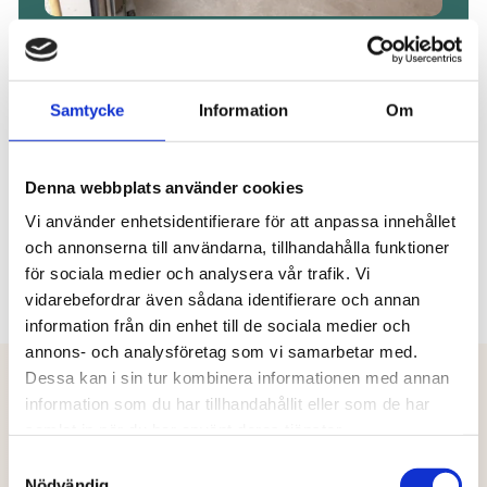
Större batteri – 15 kWh eller mer
Passar större hushåll, elbil, värmepump eller
Samtycke
Information
Om
fastigheter med högre energibehov. Ca pris: 120
000–170 000 kr inklusive installation före grönt
avdrag. Kan ge mer kapacitet för
Denna webbplats använder cookies
egenanvändning, flexibilitet och backup-
funktioner.
Vi använder enhetsidentifierare för att anpassa innehållet
och annonserna till användarna, tillhandahålla funktioner
för sociala medier och analysera vår trafik. Vi
vidarebefordrar även sådana identifierare och annan
information från din enhet till de sociala medier och
annons- och analysföretag som vi samarbetar med.
Dessa kan i sin tur kombinera informationen med annan
information som du har tillhandahållit eller som de har
samlat in när du har använt deras tjänster.
KUNDRECENSIONER
Vad våra kunder säger om oss
Samtyckesval
Nödvändig