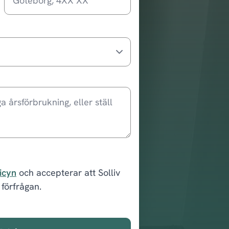
licyn
och accepterar att Solliv
förfrågan.