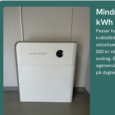
Mindr
kWh
Passar h
kvällsför
solcellsa
000 kr in
avdrag. E
egenanvä
på dygne