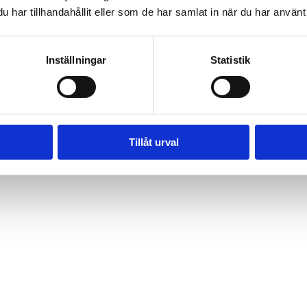
har tillhandahållit eller som de har samlat in när du har använt 
Inställningar
Statistik
2. Träffa oss
3. Installatio
ommer hem till dig och
Vi monterar, besikti
u får en offert med
och lämnar sedan ö
Tillåt urval
ransparenta priser.
anläggningen till di