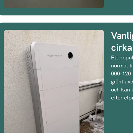
Vanli
cirk
Ett popul
normal ti
000–120 0
grönt avd
och kan 
efter elp