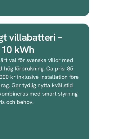
gt villabatteri –
a 10 kWh
ärt val för svenska villor med
ll hög förbrukning. Ca pris: 85
00 kr inklusive installation före
rag. Ger tydlig nytta kvällstid
kombineras med smart styrning
ris och behov.