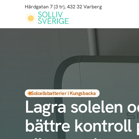
Härdgatan 7 (3 tr), 432 32 Varberg
Hoppa
till
huvudinnehåll
Solcellsbatterier i Kungsbacka
Lagra solelen o
bättre kontroll