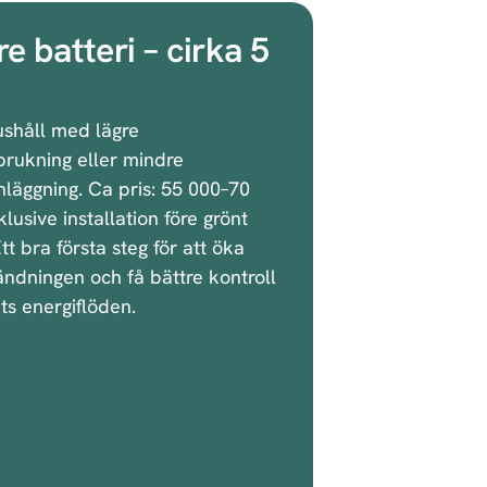
e batteri – cirka 5
ushåll med lägre
brukning eller mindre
nläggning. Ca pris: 55 000–70
klusive installation före grönt
tt bra första steg för att öka
ndningen och få bättre kontroll
ts energiflöden.