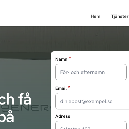
Hem
Tjänster
*
Namn
*
Email
ch få
 på
Adress