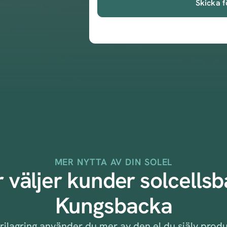
Skicka f
MER NYTTA AV DIN SOLEL
 väljer kunder solcellsba
Kungsbacka
rilagring använder du mer av den el du själv prod