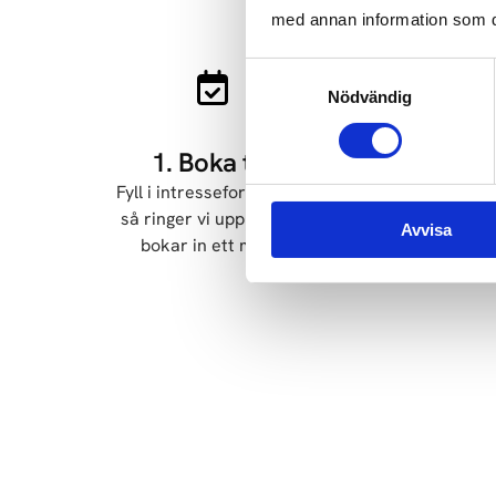
med annan information som du 
Samtyckesval
Nödvändig
1. Boka tid
Fyll i intresseformuläret
Vi k
så ringer vi upp dig och
d
Avvisa
bokar in ett möte.
t