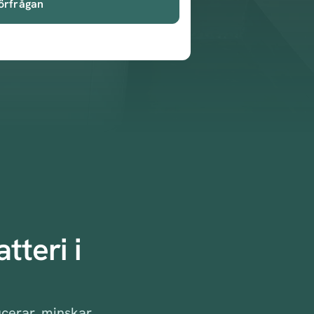
örfrågan
tteri i
ucerar, minskar