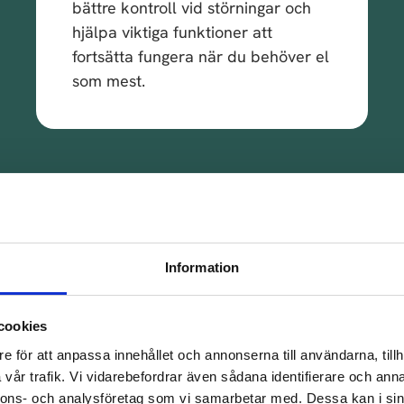
bättre kontroll vid störningar och
hjälpa viktiga funktioner att
fortsätta fungera när du behöver el
som mest.
Information
 fungerar det att anlita 
cookies
i tar hand om hela processen från ritbord till driftsättnin
e för att anpassa innehållet och annonserna till användarna, tillh
Inga dolda avgifter, inga obehagliga överraskningar.
vår trafik. Vi vidarebefordrar även sådana identifierare och anna
nnons- och analysföretag som vi samarbetar med. Dessa kan i sin