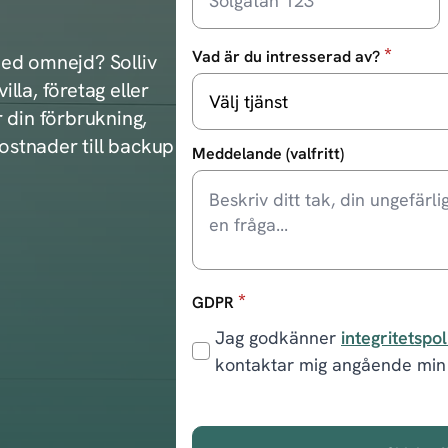
*
Vad är du intresserad av?
med omnejd? Solliv
illa, företag eller
 din förbrukning,
kostnader till backup
Meddelande (valfritt)
*
GDPR
Jag godkänner
integritetspo
kontaktar mig angående min 