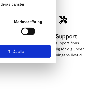
deras tjänster.
Marknadsföring
n
4. Support
gar
Vår support finns
ver
tillgänglig för dig under
Tillåt alla
g.
anläggningens livstid.