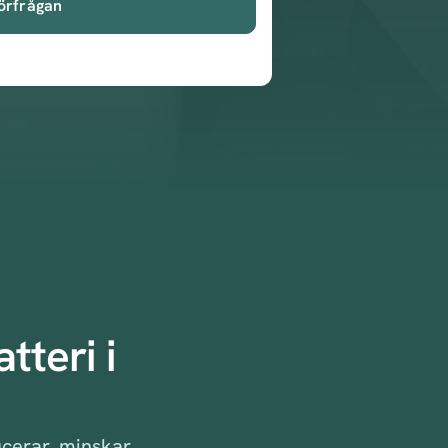
örfrågan
tteri i
ucerar, minskar