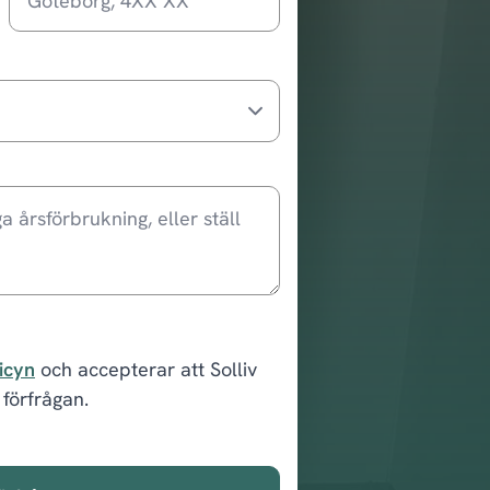
licyn
och accepterar att Solliv
förfrågan.