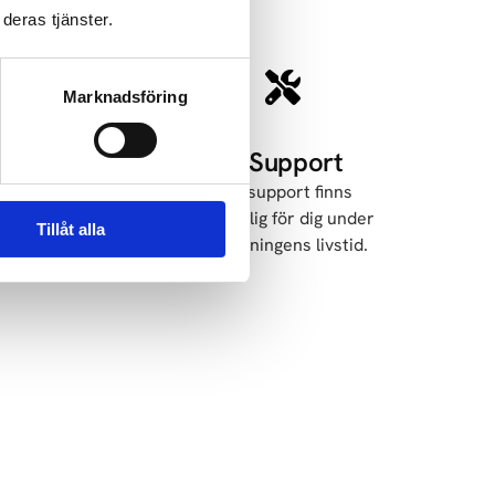
deras tjänster.
Marknadsföring
n
4. Support
gar
Vår support finns
ver
tillgänglig för dig under
Tillåt alla
g.
anläggningens livstid.