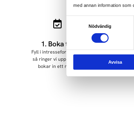
med annan information som du 
Samtyckesval
Nödvändig
1. Boka tid
Fyll i intresseformuläret
Vi k
så ringer vi upp dig och
d
Avvisa
bokar in ett möte.
t