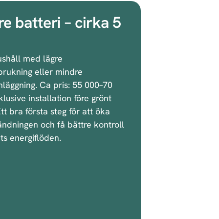
e batteri – cirka 5
ushåll med lägre
brukning eller mindre
nläggning. Ca pris: 55 000–70
klusive installation före grönt
tt bra första steg för att öka
ndningen och få bättre kontroll
ts energiflöden.