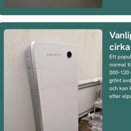
Vanli
cirk
Ett popul
normal ti
000–120 0
grönt avd
och kan 
efter elp