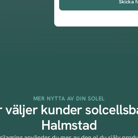
Skicka f
MER NYTTA AV DIN SOLEL
 väljer kunder solcellsba
Halmstad
rilagring använder du mer av den el du själv prod