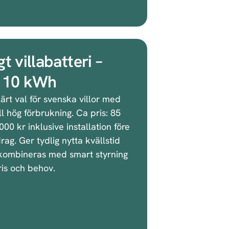
gt villabatteri –
a 10 kWh
ärt val för svenska villor med
ll hög förbrukning. Ca pris: 85
00 kr inklusive installation före
rag. Ger tydlig nytta kvällstid
kombineras med smart styrning
ris och behov.