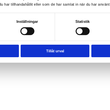
har tillhandahållit eller som de har samlat in när du har använt 
Inställningar
Statistik
2. Träffa oss
3. Installatio
ommer hem till dig och
Vi monterar, besikti
u får en offert med
och lämnar sedan ö
Tillåt urval
ransparenta priser.
anläggningen till di