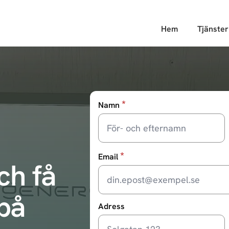
Hem
Tjänster
*
Namn
*
Email
ch få
 på
Adress