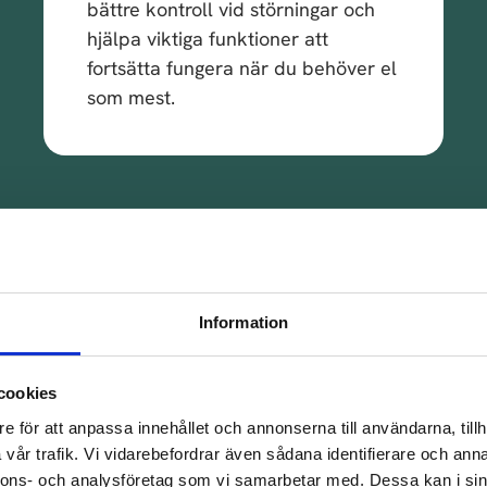
bättre kontroll vid störningar och
hjälpa viktiga funktioner att
fortsätta fungera när du behöver el
som mest.
Information
 fungerar det att anlita 
cookies
i tar hand om hela processen från ritbord till driftsättnin
e för att anpassa innehållet och annonserna till användarna, tillh
Inga dolda avgifter, inga obehagliga överraskningar.
vår trafik. Vi vidarebefordrar även sådana identifierare och anna
nnons- och analysföretag som vi samarbetar med. Dessa kan i sin