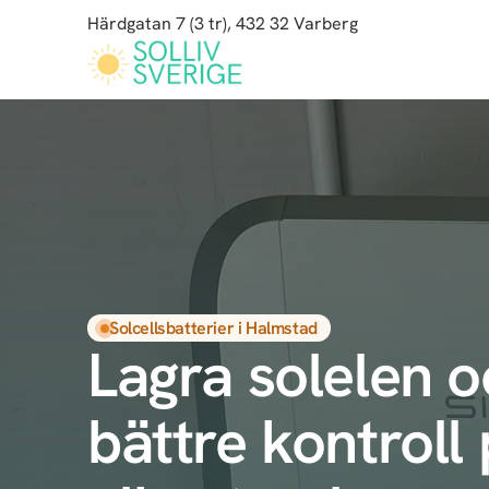
Härdgatan 7 (3 tr), 432 32 Varberg
Hoppa
till
huvudinnehåll
Solcellsbatterier i Halmstad
Lagra solelen o
bättre kontroll