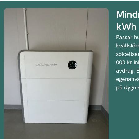
Mindr
kWh
Passar h
kvällsför
solcellsa
000 kr in
avdrag. E
egenanvä
på dygne