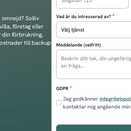
*
Vad är du intresserad av?
 omnejd? Solliv
illa, företag eller
 din förbrukning,
kostnader till backup
Meddelande (valfritt)
*
GDPR
Jag godkänner
integritetspo
kontaktar mig angående min 